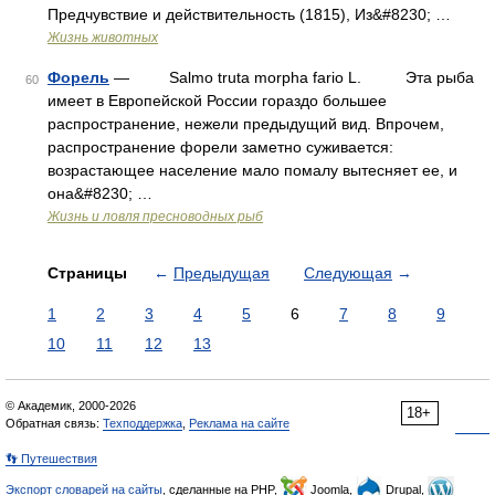
Предчувствие и действительность (1815), Из&#8230; …
Жизнь животных
Форель
— Salmo truta morpha fario L. Эта рыба
60
имеет в Европейской России гораздо большее
распространение, нежели предыдущий вид. Впрочем,
распространение форели заметно суживается:
возрастающее население мало помалу вытесняет ее, и
она&#8230; …
Жизнь и ловля пресноводных рыб
Страницы
←
Предыдущая
Следующая
→
1
2
3
4
5
6
7
8
9
10
11
12
13
© Академик, 2000-2026
18+
Обратная связь:
Техподдержка
,
Реклама на сайте
👣 Путешествия
Экспорт словарей на сайты
, сделанные на PHP,
Joomla,
Drupal,