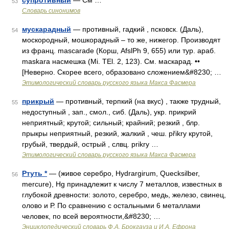
супротивный
— См …
53
Словарь синонимов
мускарадный
— противный, гадкий , псковск. (Даль),
54
москородный, мошкорадный – то же, нижегор. Производят
из франц. mаsсаrаdе (Корш, AfslPh 9, 655) или тур. араб.
maskara насмешка (Мi. ТЕl. 2, 123). См. маскарад. ••
[Неверно. Скорее всего, образовано сложением&#8230; …
Этимологический словарь русского языка Макса Фасмера
прикрый
— противный, терпкий (на вкус) , также трудный,
55
недоступный , зап., смол., сиб. (Даль), укр. прикрий
неприятный; крутой; сильный; крайний; резкий , блр.
прыкры неприятный, резкий, жалкий , чеш. přikry крутой,
грубый, твердый, острый , слвц. prikry …
Этимологический словарь русского языка Макса Фасмера
Ртуть *
— (живое серебро, Hydrargirum, Quecksilber,
56
mercure), Hg принадлежит к числу 7 металлов, известных в
глубокой древности: золото, серебро, медь, железо, свинец,
олово и Р. По сравнению с остальными 6 металлами
человек, по всей вероятности,&#8230; …
Энциклопедический словарь Ф.А. Брокгауза и И.А. Ефрона