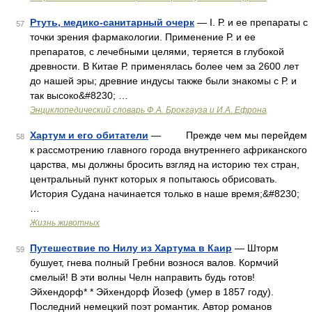
Ртуть, медико-санитарный очерк
— I. Р. и ее препараты с
57
точки зрения фармакологии. Применение Р. и ее
препаратов, с лечебными целями, теряется в глубокой
древности. В Китае Р. применялась более чем за 2600 лет
до нашей эры; древние индусы также были знакомы с Р. и
так высоко&#8230; …
Энциклопедический словарь Ф.А. Брокгауза и И.А. Ефрона
Хартум и его обитатели
— Прежде чем мы перейдем
58
к рассмотрению главного города внутреннего африканского
царства, мы должны бросить взгляд на историю тех стран,
центральный пункт которых я попытаюсь обрисовать.
История Судана начинается только в наше время;&#8230;
…
Жизнь животных
Путешествие по Нилу из Хартума в Каир
— Шторм
59
бушует, гнева полный Гребни вознося валов. Кормчий
смелый! В эти волны Челн направить будь готов!
Эйхендорф* * Эйхендорф Йозеф (умер в 1857 году).
Последний немецкий поэт романтик. Автор романов