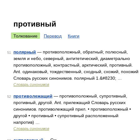
противный
Толкование
Перевод
Книги
полярный
— противоположный, обратный; полюсный,
51
земля и небо, северный, антитетический, диаметрально
противоположный, контрастный, арктический, противный.
Ant. одинаковый, тождественный, сходный, схожий, похожий
Словарь русских синонимов. полярный 1.&#8230; …
Словарь синонимов
противолежащий
— противоположный, супротивный,
52
противный, другой. Ant. прилежащий Словарь русских
синонимов. противолежащий прил. • противоположный •
другой • противный • супротивный расположенный
напротив) …
Словарь синонимов